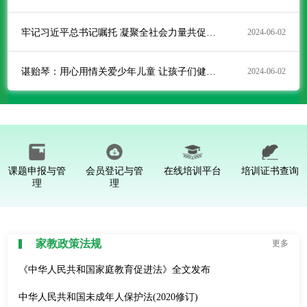
牢记习近平总书记嘱托 凝聚全社会力量共促儿童健康成长全面发展
2024-06-02
谌贻琴：用心用情关爱少年儿童 让孩子们健康快乐成长
2024-06-02
中共中央党史和文献研究院编辑的《习近平关于注重家庭家教家风建设论述摘编》
2021-10-10
沈跃跃同志在《人民日报》发表《推动社会主义核心价值观在家庭落地生根》专题文章
2021-10-10
课题申报与管
会员登记与管
在线培训平台
培训证书查询
理
理
习近平总书记说：注重家庭、注重家教、注重家风
2021-10-10
沈跃跃：深入学习贯彻习近平总书记关于家庭家教家风建设的重要论述 更好服务大局服务妇女服务家庭
2021-10-19
家教政策法规
更多
黄坤明：深入学习贯彻习近平总书记重要论述 广泛弘扬社会主义家庭文明新风尚
2021-10-20
《中华人民共和国家庭教育促进法》全文发布
中华人民共和国未成年人保护法(2020修订)